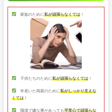
家族のために
私が頑張らなくては
！
子供たちのために
私が頑張らなくては
！
年老いた両親のために
私がしっかり支えな
くては
！
職場で嫌な事があっても
平常心で頑張らな