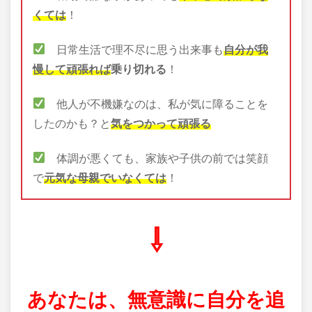
くては
！
日常生活で理不尽に思う出来事も
自分が我
慢して頑張れば
乗り切れる
！
他人が不機嫌なのは、
私が気に障ることを
したのかも
？と
気をつかって頑張る
体調が悪くても、家族や子供の前では笑顔
で
元気な母親でいなくては
！
⇩
あなたは、無意識に自分を追